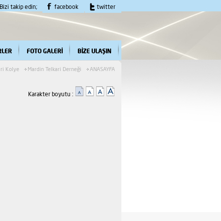
Bizi takip edin;
facebook
twitter
RLER
FOTO GALERİ
BİZE ULAŞIN
ari Kolye
Mardin Telkari Derneği
ANASAYFA
Karakter boyutu :