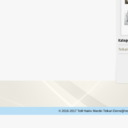
Katego
Telkar
© 2016-2017 Telif Hakkı Mardin Telkari Derneği'ne Ai