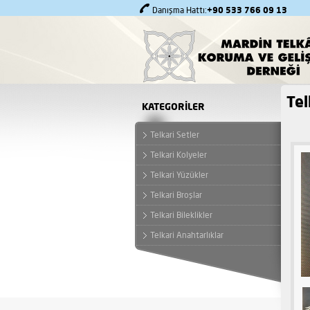
+90 533 766 09 13
Danışma Hattı:
Tel
KATEGORİLER
Telkari Setler
Telkari Kolyeler
Telkari Yüzükler
Telkari Broşlar
Telkari Bileklikler
Telkari Anahtarlıklar