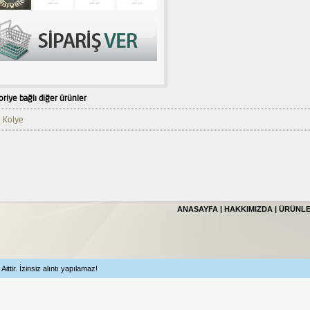
riye bağlı diğer ürünler
i Kolye
ANASAYFA
|
HAKKIMIZDA
|
ÜRÜNL
ttir. İzinsiz alıntı yapılamaz!