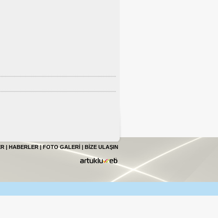
ER
|
HABERLER
|
FOTO GALERİ
|
BİZE ULAŞIN