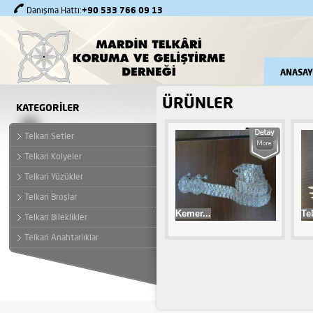
+90 533 766 09 13
Danışma Hattı:
ANASAY
ÜRÜNLER
KATEGORİLER
Telkari Setler
Telkari Kolyeler
Telkari Yüzükler
Telkari Broşlar
Kemer...
Te
Telkari Bileklikler
Telkari Anahtarlıklar