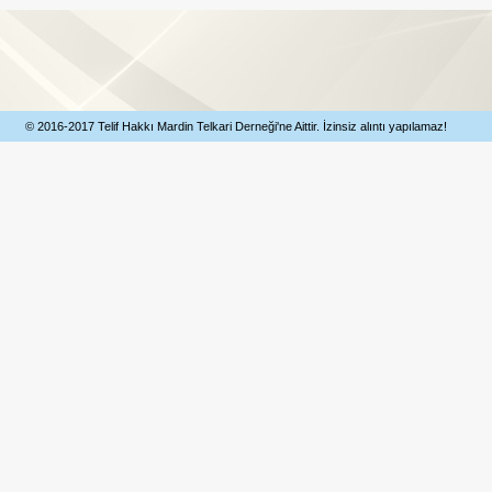
© 2016-2017 Telif Hakkı Mardin Telkari Derneği'ne Aittir. İzinsiz alıntı yapılamaz!